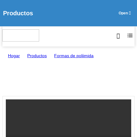
Productos
Idioma
Hogar
>
Productos
>
Formas de poliimida
>
Varilla/Hoja de Poliamida SJ-100