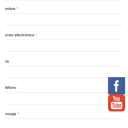
Nombre
*
Correo electrónico
*
País
Teléfono
Mensaje
*