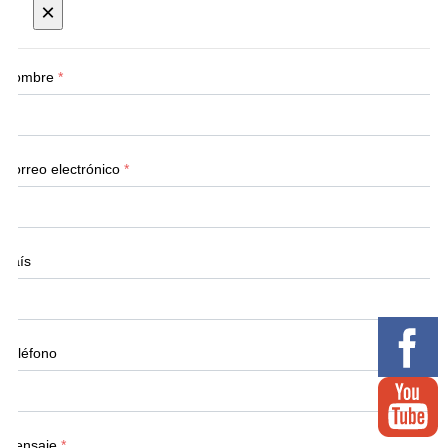
×
Nombre
*
Correo electrónico
*
País
Teléfono
Mensaje
*